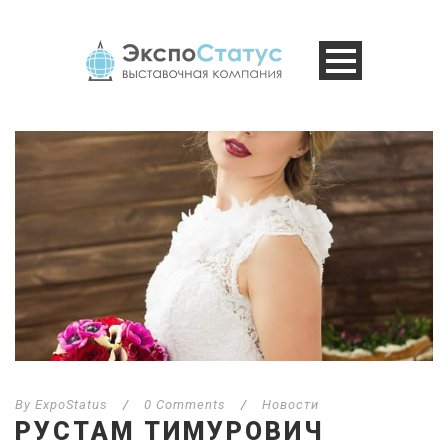
By
ExpoStatus
/
0 Comments
/
Новости
РУСТАМ ТИМУРОВИЧ