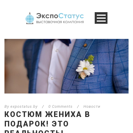
By
expostatus.by
/
0 Comments
/
Новости
КОСТЮМ ЖЕНИХА В
ПОДАРОК! ЭТО