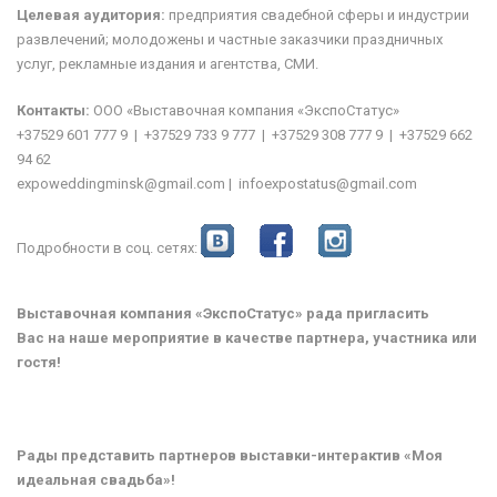
Целевая аудитория:
предприятия свадебной сферы и индустрии
развлечений; молодожены и частные заказчики праздничных
услуг, рекламные издания и агентства, СМИ.
Контакты:
ООО «Выставочная компания «ЭкспоСтатус»
+37529 601 777 9 | +37529 733 9 777 | +37529 308 777 9 | +37529 662
94 62
expoweddingminsk@gmail.com | infoexpostatus@gmail.com
Подробности в соц. сетях:
Выставочная компания «ЭкспоСтатус» рада пригласить
Вас на наше мероприятие в качестве партнера, участника или
гостя!
Рады представить партнеров выставки-интерактив «Моя
идеальная свадьба»!