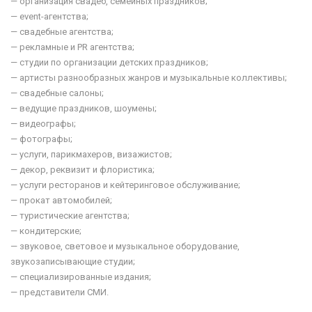
— организация свадеб, семейных праздников;
— event-агентства;
— свадебные агентства;
— рекламные и PR агентства;
— студии по организации детских праздников;
— артисты разнообразных жанров и музыкальные коллективы;
— свадебные салоны;
— ведущие праздников, шоумены;
— видеографы;
— фотографы;
— услуги, парикмахеров, визажистов;
— декор, реквизит и флористика;
— услуги ресторанов и кейтеринговое обслуживание;
— прокат автомобилей;
— туристические агентства;
— кондитерские;
— звуковое, световое и музыкальное оборудование,
звукозаписывающие студии;
— специализированные издания;
— представители СМИ.