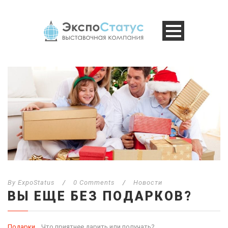
By
ExpoStatus
/
0 Comments
/
Новости
ВЫ ЕЩЕ БЕЗ ПОДАРКОВ?
Подарки
… Что приятнее дарить или получать?