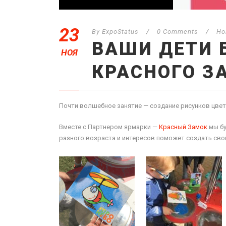
23
By
ExpoStatus
/
0 Comments
/
Но
ВАШИ ДЕТИ 
НОЯ
КРАСНОГО З
Почти волшебное занятие — создание рисунков цве
Вместе с Партнером ярмарки —
Красный Замок
мы бу
разного возраста и интересов поможет создать св